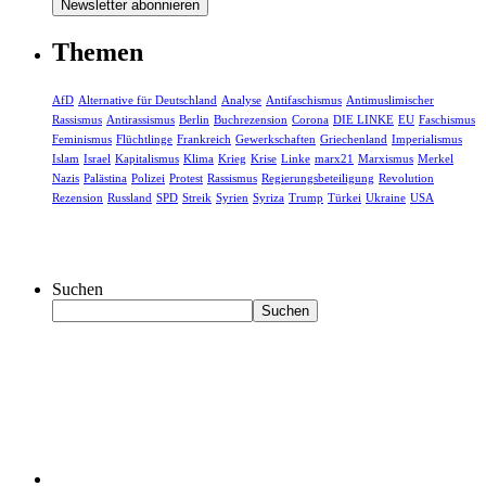
Themen
AfD
Alternative für Deutschland
Analyse
Antifaschismus
Antimuslimischer
Rassismus
Antirassismus
Berlin
Buchrezension
Corona
DIE LINKE
EU
Faschismus
Feminismus
Flüchtlinge
Frankreich
Gewerkschaften
Griechenland
Imperialismus
Islam
Israel
Kapitalismus
Klima
Krieg
Krise
Linke
marx21
Marxismus
Merkel
Nazis
Palästina
Polizei
Protest
Rassismus
Regierungsbeteiligung
Revolution
Rezension
Russland
SPD
Streik
Syrien
Syriza
Trump
Türkei
Ukraine
USA
Suchen
Suchen