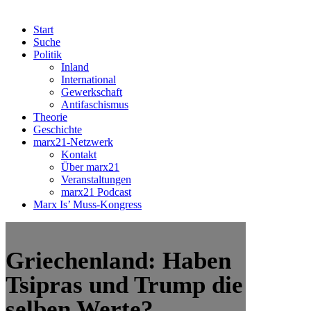
Start
Suche
Politik
Inland
International
Gewerkschaft
Antifaschismus
Theorie
Geschichte
marx21-Netzwerk
Kontakt
Über marx21
Veranstaltungen
marx21 Podcast
Marx Is’ Muss-Kongress
Griechenland: Haben
Tsipras und Trump die
selben Werte?