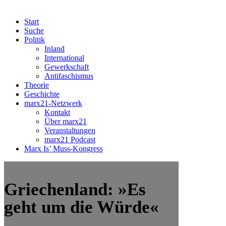
Start
Suche
Politik
Inland
International
Gewerkschaft
Antifaschismus
Theorie
Geschichte
marx21-Netzwerk
Kontakt
Über marx21
Veranstaltungen
marx21 Podcast
Marx Is’ Muss-Kongress
Griechenland: »Es
geht um die Würde«