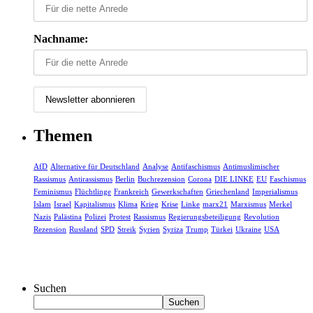
Nachname:
Themen
AfD
Alternative für Deutschland
Analyse
Antifaschismus
Antimuslimischer
Rassismus
Antirassismus
Berlin
Buchrezension
Corona
DIE LINKE
EU
Faschismus
Feminismus
Flüchtlinge
Frankreich
Gewerkschaften
Griechenland
Imperialismus
Islam
Israel
Kapitalismus
Klima
Krieg
Krise
Linke
marx21
Marxismus
Merkel
Nazis
Palästina
Polizei
Protest
Rassismus
Regierungsbeteiligung
Revolution
Rezension
Russland
SPD
Streik
Syrien
Syriza
Trump
Türkei
Ukraine
USA
Suchen
Suchen