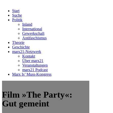
Start
Suche
Politik
Inland
International
Gewerkschaft
Antifaschismus
Theorie
Geschichte
marx21-Netzwerk
Kontakt
Über marx21
Veranstaltungen
marx21 Podcast
Marx Is’ Muss-Kongress
Film »The Party«:
Gut gemeint