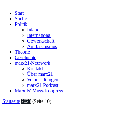
Start
Suche
Politik
Inland
International
Gewerkschaft
Antifaschismus
Theorie
Geschichte
marx21-Netzwerk
Kontakt
Über marx21
Veranstaltungen
marx21 Podcast
Marx Is’ Muss-Kongress
Startseite
2023
(Seite 10)