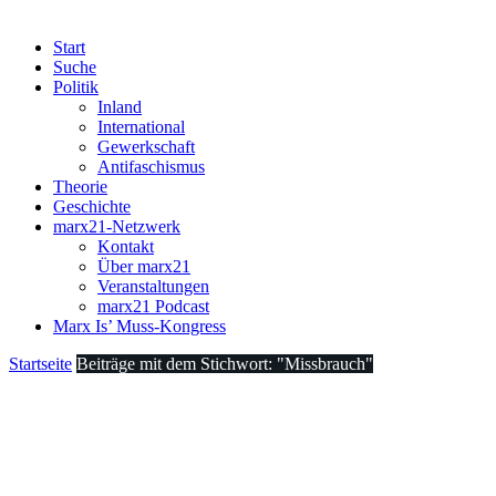
Start
Suche
Politik
Inland
International
Gewerkschaft
Antifaschismus
Theorie
Geschichte
marx21-Netzwerk
Kontakt
Über marx21
Veranstaltungen
marx21 Podcast
Marx Is’ Muss-Kongress
Startseite
Beiträge mit dem Stichwort: "Missbrauch"