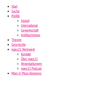
Start
Suche
Politik
Inland
International
Gewerkschaft
Antifaschismus
Theorie
Geschichte
marx21-Netzwerk
Kontakt
Über marx21
Veranstaltungen
marx21 Podcast
Marx Is’ Muss-Kongress