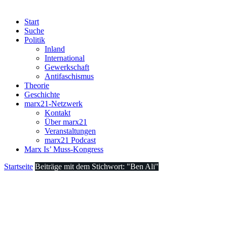
Start
Suche
Politik
Inland
International
Gewerkschaft
Antifaschismus
Theorie
Geschichte
marx21-Netzwerk
Kontakt
Über marx21
Veranstaltungen
marx21 Podcast
Marx Is’ Muss-Kongress
Startseite
Beiträge mit dem Stichwort: "Ben Ali"