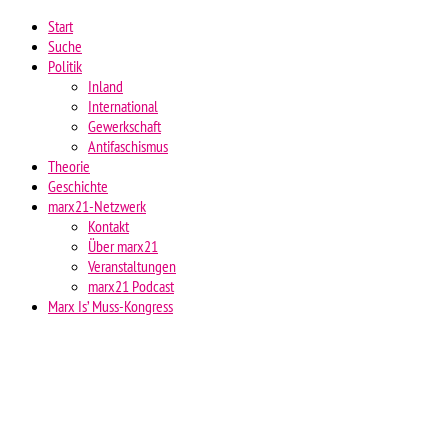
Start
Suche
Politik
Inland
International
Gewerkschaft
Antifaschismus
Theorie
Geschichte
marx21-Netzwerk
Kontakt
Über marx21
Veranstaltungen
marx21 Podcast
Marx Is’ Muss-Kongress