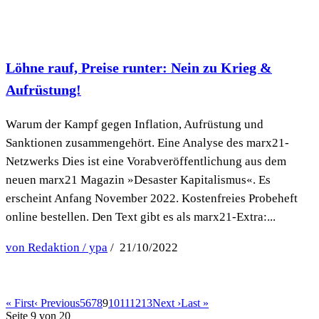
Löhne rauf, Preise runter: Nein zu Krieg &
Aufrüstung!
Warum der Kampf gegen Inflation, Aufrüstung und
Sanktionen zusammengehört. Eine Analyse des marx21-
Netzwerks Dies ist eine Vorabveröffentlichung aus dem
neuen marx21 Magazin »Desaster Kapitalismus«. Es
erscheint Anfang November 2022. Kostenfreies Probeheft
online bestellen. Den Text gibt es als marx21-Extra:...
von Redaktion / ypa
/ 21/10/2022
« First
‹ Previous
5
6
7
8
9
10
11
12
13
Next ›
Last »
Seite 9 von 20