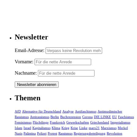
Newsletter
Email-Adresse:
Vorname:
Nachname:
Themen
AfD
Alternative für Deutschland
Analyse
Antifaschismus
Antimuslimischer
Rassismus
Antirassismus
Berlin
Buchrezension
Corona
DIE LINKE
EU
Faschismus
Feminismus
Flüchtlinge
Frankreich
Gewerkschaften
Griechenland
Imperialismus
Islam
Israel
Kapitalismus
Klima
Krieg
Krise
Linke
marx21
Marxismus
Merkel
Nazis
Palästina
Polizei
Protest
Rassismus
Regierungsbeteiligung
Revolution