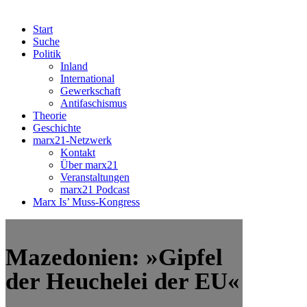
Start
Suche
Politik
Inland
International
Gewerkschaft
Antifaschismus
Theorie
Geschichte
marx21-Netzwerk
Kontakt
Über marx21
Veranstaltungen
marx21 Podcast
Marx Is’ Muss-Kongress
Mazedonien: »Gipfel
der Heuchelei der EU«