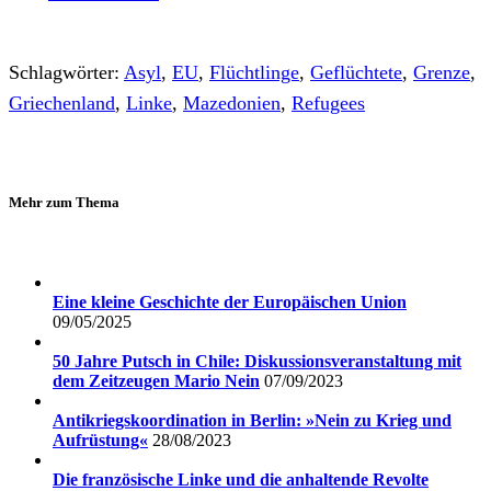
Schlagwörter:
Asyl
,
EU
,
Flüchtlinge
,
Geflüchtete
,
Grenze
,
Griechenland
,
Linke
,
Mazedonien
,
Refugees
Mehr zum Thema
Eine kleine Geschichte der Europäischen Union
09/05/2025
50 Jahre Putsch in Chile: Diskussionsveranstaltung mit
dem Zeitzeugen Mario Nein
07/09/2023
Antikriegskoordination in Berlin: »Nein zu Krieg und
Aufrüstung«
28/08/2023
Die französische Linke und die anhaltende Revolte