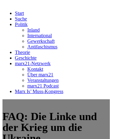
Start
Suche
Politik
Inland
International
Gewerkschaft
Antifaschismus
Theorie
Geschichte
marx21-Netzwerk
Kontakt
Über marx21
Veranstaltungen
marx21 Podcast
Marx Is’ Muss-Kongress
FAQ: Die Linke und
der Krieg um die
Ukraine