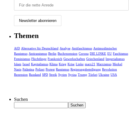
Themen
AfD
Alternative für Deutschland
Analyse
Antifaschismus
Antimuslimischer
Rassismus
Antirassismus
Berlin
Buchrezension
Corona
DIE LINKE
EU
Faschismus
Feminismus
Flüchtlinge
Frankreich
Gewerkschaften
Griechenland
Imperialismus
Islam
Israel
Kapitalismus
Klima
Krieg
Krise
Linke
marx21
Marxismus
Merkel
Nazis
Palästina
Polizei
Protest
Rassismus
Regierungsbeteiligung
Revolution
Rezension
Russland
SPD
Streik
Syrien
Syriza
Trump
Türkei
Ukraine
USA
Suchen
Suchen