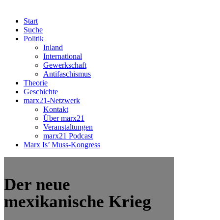
Start
Suche
Politik
Inland
International
Gewerkschaft
Antifaschismus
Theorie
Geschichte
marx21-Netzwerk
Kontakt
Über marx21
Veranstaltungen
marx21 Podcast
Marx Is’ Muss-Kongress
Der neue
mexikanische Krieg