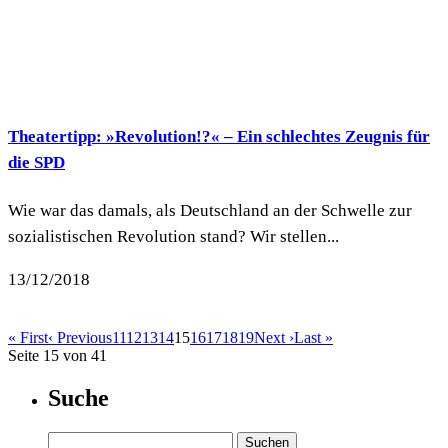
Theatertipp: »Revolution!?« – Ein schlechtes Zeugnis für
die SPD
Wie war das damals, als Deutschland an der Schwelle zur
sozialistischen Revolution stand? Wir stellen...
13/12/2018
« First
‹ Previous
11
12
13
14
15
16
17
18
19
Next ›
Last »
Seite 15 von 41
Suche
Suchen