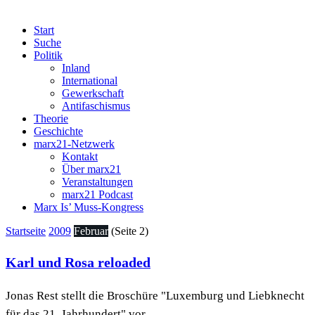
Start
Suche
Politik
Inland
International
Gewerkschaft
Antifaschismus
Theorie
Geschichte
marx21-Netzwerk
Kontakt
Über marx21
Veranstaltungen
marx21 Podcast
Marx Is’ Muss-Kongress
Startseite
2009
Februar
(Seite 2)
Karl und Rosa reloaded
Jonas Rest stellt die Broschüre "Luxemburg und Liebknecht
für das 21. Jahrhundert" vor. ...