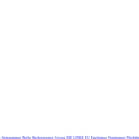
s
Antirassismus
Berlin
Buchrezension
Corona
DIE LINKE
EU
Faschismus
Feminismus
Flüchtli