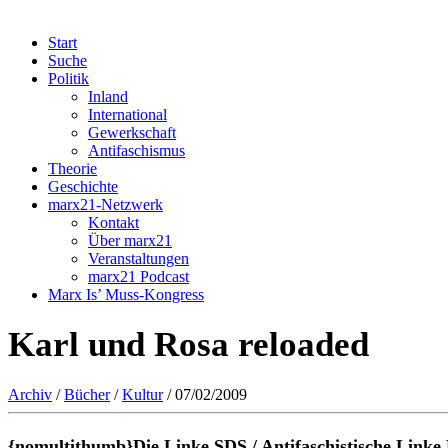
Start
Suche
Politik
Inland
International
Gewerkschaft
Antifaschismus
Theorie
Geschichte
marx21-Netzwerk
Kontakt
Über marx21
Veranstaltungen
marx21 Podcast
Marx Is’ Muss-Kongress
Karl und Rosa reloaded
Archiv
/
Bücher
/
Kultur
/ 07/02/2009
{nomultithumb}Die Linke.SDS / Antifaschistische Linke B