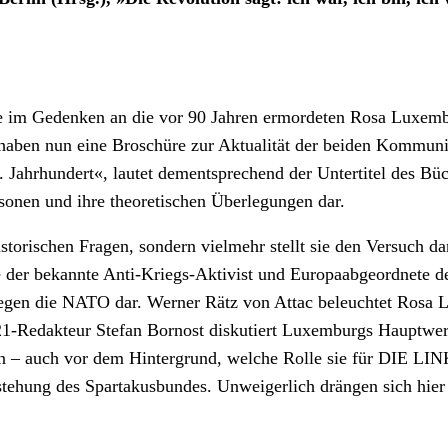
 im Gedenken an die vor 90 Jahren ermordeten Rosa Luxembu
aben nun eine Broschüre zur Aktualität der beiden Kommuni
 Jahrhundert«, lautet dementsprechend der Untertitel des Büc
rsonen und ihre theoretischen Überlegungen dar.
istorischen Fragen, sondern vielmehr stellt sie den Versuch d
eise der bekannte Anti-Kriegs-Aktivist und Europaabgeordnet
gegen die NATO dar. Werner Rätz von Attac beleuchtet Rosa 
21-Redakteur Stefan Bornost diskutiert Luxemburgs Hauptwer
en – auch vor dem Hintergrund, welche Rolle sie für DIE LIN
stehung des Spartakusbundes. Unweigerlich drängen sich hier 