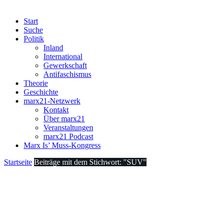
Start
Suche
Politik
Inland
International
Gewerkschaft
Antifaschismus
Theorie
Geschichte
marx21-Netzwerk
Kontakt
Über marx21
Veranstaltungen
marx21 Podcast
Marx Is’ Muss-Kongress
Startseite
Beiträge mit dem Stichwort: "SUV"