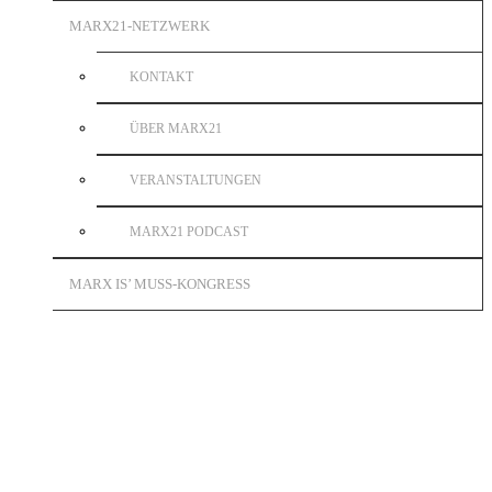
MARX21-NETZWERK
KONTAKT
ÜBER MARX21
VERANSTALTUNGEN
MARX21 PODCAST
MARX IS’ MUSS-KONGRESS