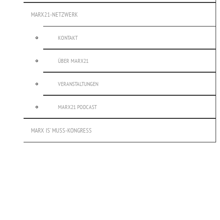
MARX21-NETZWERK
KONTAKT
ÜBER MARX21
VERANSTALTUNGEN
MARX21 PODCAST
MARX IS’ MUSS-KONGRESS