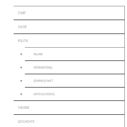
START
SUCHE
POLITIK
INLAND
INTERNATIONAL
GEWERKSCHAFT
ANTIFASCHISMUS
THEORIE
GESCHICHTE