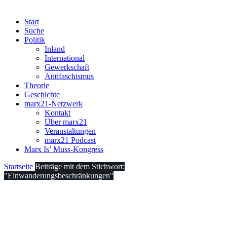
Start
Suche
Politik
Inland
International
Gewerkschaft
Antifaschismus
Theorie
Geschichte
marx21-Netzwerk
Kontakt
Über marx21
Veranstaltungen
marx21 Podcast
Marx Is’ Muss-Kongress
Startseite
Beiträge mit dem Stichwort:
"Einwanderungsbeschränkungen"