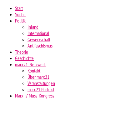
Start
Suche
Politik
Inland
International
Gewerkschaft
Antifaschismus
Theorie
Geschichte
marx21-Netzwerk
Kontakt
Über marx21
Veranstaltungen
marx21 Podcast
Marx Is’ Muss-Kongress