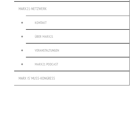
MARX21-NETZWERK
KONTAKT
ÜBER MARX21
VERANSTALTUNGEN
MARX21 PODCAST
MARX IS’ MUSS-KONGRESS