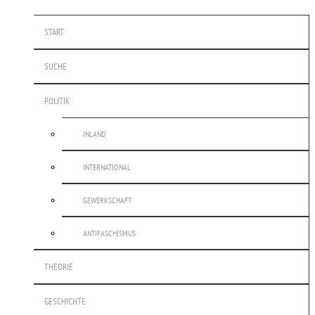
START
SUCHE
POLITIK
INLAND
INTERNATIONAL
GEWERKSCHAFT
ANTIFASCHISMUS
THEORIE
GESCHICHTE