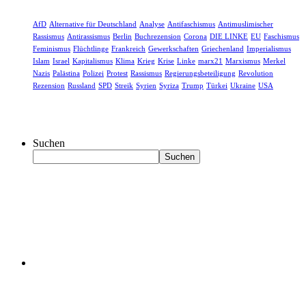
AfD
Alternative für Deutschland
Analyse
Antifaschismus
Antimuslimischer
Rassismus
Antirassismus
Berlin
Buchrezension
Corona
DIE LINKE
EU
Faschismus
Feminismus
Flüchtlinge
Frankreich
Gewerkschaften
Griechenland
Imperialismus
Islam
Israel
Kapitalismus
Klima
Krieg
Krise
Linke
marx21
Marxismus
Merkel
Nazis
Palästina
Polizei
Protest
Rassismus
Regierungsbeteiligung
Revolution
Rezension
Russland
SPD
Streik
Syrien
Syriza
Trump
Türkei
Ukraine
USA
Suchen
Suchen