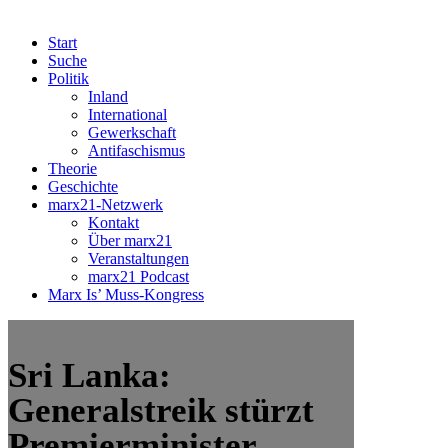
Start
Suche
Politik
Inland
International
Gewerkschaft
Antifaschismus
Theorie
Geschichte
marx21-Netzwerk
Kontakt
Über marx21
Veranstaltungen
marx21 Podcast
Marx Is’ Muss-Kongress
Sri Lanka:
Generalstreik stürzt
Premierminister