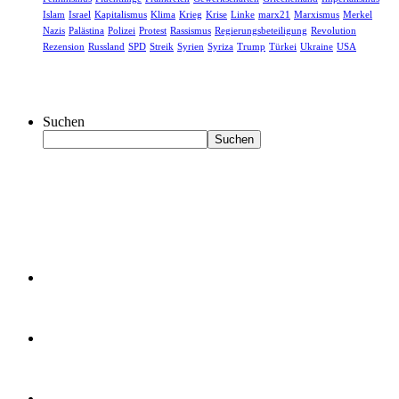
Islam
Israel
Kapitalismus
Klima
Krieg
Krise
Linke
marx21
Marxismus
Merkel
Nazis
Palästina
Polizei
Protest
Rassismus
Regierungsbeteiligung
Revolution
Rezension
Russland
SPD
Streik
Syrien
Syriza
Trump
Türkei
Ukraine
USA
Suchen
Suchen