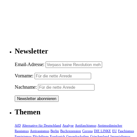
Newsletter
Email-Adresse:
Vorname:
Nachname:
Themen
AfD
Alternative für Deutschland
Analyse
Antifaschismus
Antimuslimischer
Rassismus
Antirassismus
Berlin
Buchrezension
Corona
DIE LINKE
EU
Faschismus
Feminismus
Flüchtlinge
Frankreich
Gewerkschaften
Griechenland
Imperialismus