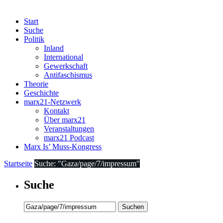
Start
Suche
Politik
Inland
International
Gewerkschaft
Antifaschismus
Theorie
Geschichte
marx21-Netzwerk
Kontakt
Über marx21
Veranstaltungen
marx21 Podcast
Marx Is’ Muss-Kongress
Startseite
Suche: "Gaza/page/7/impressum"
Suche
Suchen
nach: