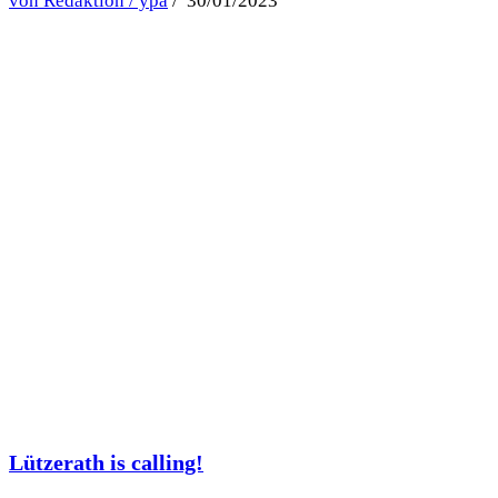
von Redaktion / ypa
/ 30/01/2023
Lützerath is calling!