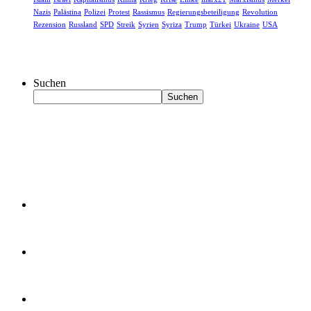
Nazis
Palästina
Polizei
Protest
Rassismus
Regierungsbeteiligung
Revolution
Rezension
Russland
SPD
Streik
Syrien
Syriza
Trump
Türkei
Ukraine
USA
Suchen
Suchen