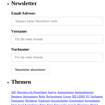
Newsletter
Email-Adresse:
Vorname:
Nachname:
Themen
AfD
Alternative für Deutschland
Analyse
Antifaschismus
Antimuslimischer
Rassismus
Antirassismus
Berlin
Buchrezension
Corona
DIE LINKE
EU
Faschismus
Feminismus
Flüchtlinge
Frankreich
Gewerkschaften
Griechenland
Imperialismus
Islam
Israel
Kapitalismus
Klima
Krieg
Krise
Linke
marx21
Marxismus
Merkel