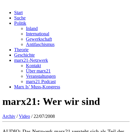
Start
Suche
Politik
Inland
International
Gewerkschaft
Antifaschismus
Theorie
Geschichte
marx21-Netzwerk
Kontakt
Über marx21
Veranstaltungen
marx21 Podcast
Marx Is’ Muss-Kongress
marx21: Wer wir sind
Archiv
/
Video
/ 22/07/2008
AUDIO: Das Netzwerk marx21 versteht sich als Teil der