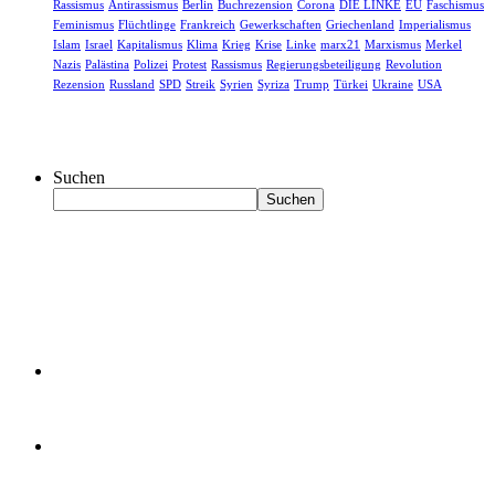
Rassismus
Antirassismus
Berlin
Buchrezension
Corona
DIE LINKE
EU
Faschismus
Feminismus
Flüchtlinge
Frankreich
Gewerkschaften
Griechenland
Imperialismus
Islam
Israel
Kapitalismus
Klima
Krieg
Krise
Linke
marx21
Marxismus
Merkel
Nazis
Palästina
Polizei
Protest
Rassismus
Regierungsbeteiligung
Revolution
Rezension
Russland
SPD
Streik
Syrien
Syriza
Trump
Türkei
Ukraine
USA
Suchen
Suchen