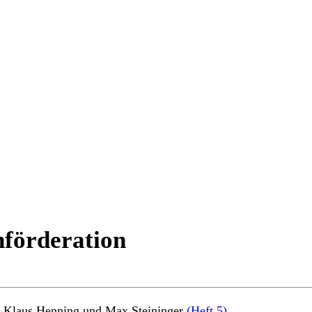
nförderation
 Klaus Henning und Max Steininger
(Heft 5)