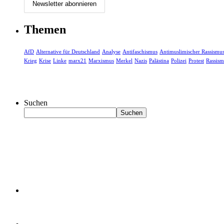
Themen
AfD
Alternative für Deutschland
Analyse
Antifaschismus
Antimuslimischer Rassismu
Krieg
Krise
Linke
marx21
Marxismus
Merkel
Nazis
Palästina
Polizei
Protest
Rassism
Suchen
Suchen