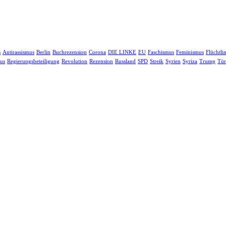
s
Antirassismus
Berlin
Buchrezension
Corona
DIE LINKE
EU
Faschismus
Feminismus
Flüchtli
us
Regierungsbeteiligung
Revolution
Rezension
Russland
SPD
Streik
Syrien
Syriza
Trump
Tür