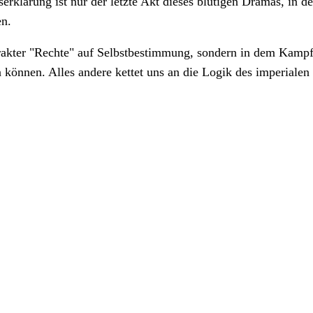
rklärung ist nur der letzte Akt dieses blutigen Dramas, in de
en.
rakter "Rechte" auf Selbstbestimmung, sondern in dem Kampf u
 können. Alles andere kettet uns an die Logik des imperialen