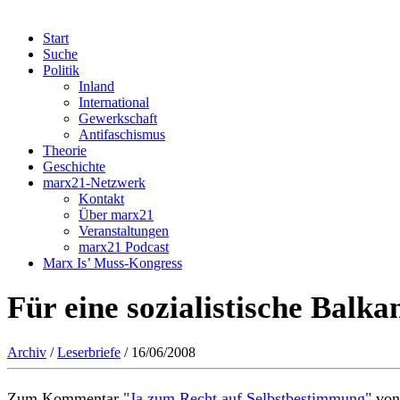
Start
Suche
Politik
Inland
International
Gewerkschaft
Antifaschismus
Theorie
Geschichte
marx21-Netzwerk
Kontakt
Über marx21
Veranstaltungen
marx21 Podcast
Marx Is’ Muss-Kongress
Für eine sozialistische Balka
Archiv
/
Leserbriefe
/ 16/06/2008
Zum Kommentar
"Ja zum Recht auf Selbstbestimmung"
von