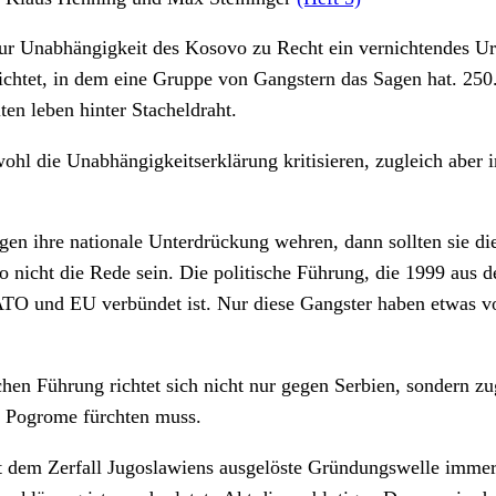
 zur Unabhängigkeit des Kosovo zu Recht ein vernichtendes 
richtet, in dem eine Gruppe von Gangstern das Sagen hat. 2
ten leben hinter Stacheldraht.
n wohl die Unabhängigkeitserklärung kritisieren, zugleich ab
 ihre nationale Unterdrückung wehren, dann sollten sie die S
o nicht die Rede sein. Die politische Führung, die 1999 au
NATO und EU verbündet ist. Nur diese Gangster haben etwas v
chen Führung richtet sich nicht nur gegen Serbien, sondern z
er Pogrome fürchten muss.
dem Zerfall Jugoslawiens ausgelöste Gründungswelle immer kle