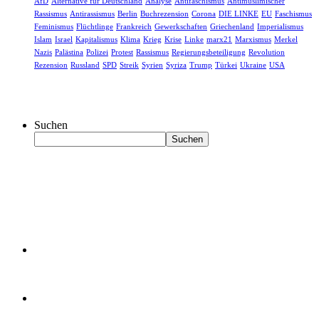
AfD
Alternative für Deutschland
Analyse
Antifaschismus
Antimuslimischer
Rassismus
Antirassismus
Berlin
Buchrezension
Corona
DIE LINKE
EU
Faschismus
Feminismus
Flüchtlinge
Frankreich
Gewerkschaften
Griechenland
Imperialismus
Islam
Israel
Kapitalismus
Klima
Krieg
Krise
Linke
marx21
Marxismus
Merkel
Nazis
Palästina
Polizei
Protest
Rassismus
Regierungsbeteiligung
Revolution
Rezension
Russland
SPD
Streik
Syrien
Syriza
Trump
Türkei
Ukraine
USA
Suchen
Suchen