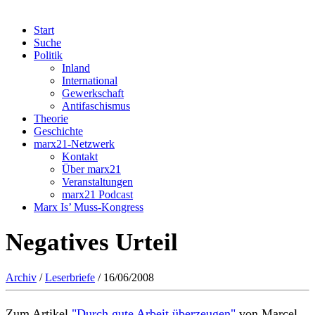
Start
Suche
Politik
Inland
International
Gewerkschaft
Antifaschismus
Theorie
Geschichte
marx21-Netzwerk
Kontakt
Über marx21
Veranstaltungen
marx21 Podcast
Marx Is’ Muss-Kongress
Negatives Urteil
Archiv
/
Leserbriefe
/ 16/06/2008
Zum Artikel
"Durch gute Arbeit überzeugen"
von Marcel