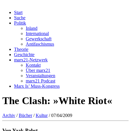
Start
Suche
Politik
Inland
International
Gewerkschaft
Antifaschismus
Theorie
Geschichte
marx21-Netzwerk
Kontakt
Über marx21
Veranstaltungen
marx21 Podcast
Marx Is’ Muss-Kongress
The Clash: »White Riot«
Archiv
/
Bücher
/
Kultur
/ 07/04/2009
Von Yaak Pabst