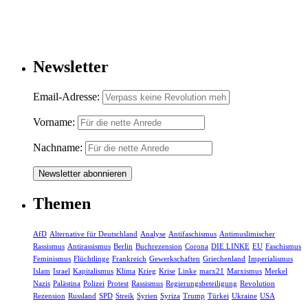
Newsletter
Email-Adresse:
Vorname:
Nachname:
Themen
AfD
Alternative für Deutschland
Analyse
Antifaschismus
Antimuslimischer
Rassismus
Antirassismus
Berlin
Buchrezension
Corona
DIE LINKE
EU
Faschismus
Feminismus
Flüchtlinge
Frankreich
Gewerkschaften
Griechenland
Imperialismus
Islam
Israel
Kapitalismus
Klima
Krieg
Krise
Linke
marx21
Marxismus
Merkel
Nazis
Palästina
Polizei
Protest
Rassismus
Regierungsbeteiligung
Revolution
Rezension
Russland
SPD
Streik
Syrien
Syriza
Trump
Türkei
Ukraine
USA