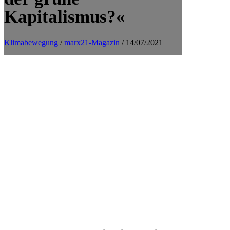
Kapitalismus?«
Klimabewegung
/
marx21-Magazin
/ 14/07/2021