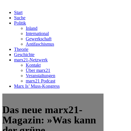
Start
Suche
Politik
Inland
International
Gewerkschaft
Antifaschismus
Theorie
Geschichte
marx21-Netzwerk
Kontakt
Über marx21
Veranstaltungen
marx21 Podcast
Marx Is’ Muss-Kongress
Das neue marx21-
Magazin: »Was kann
der grüne