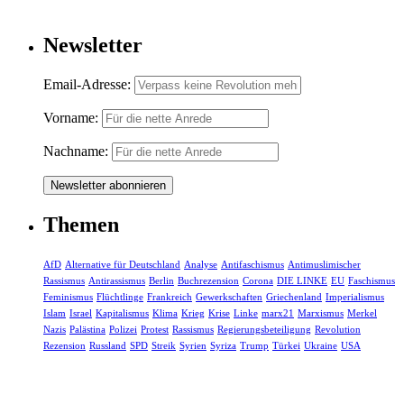
Newsletter
Email-Adresse:
Vorname:
Nachname:
Themen
AfD
Alternative für Deutschland
Analyse
Antifaschismus
Antimuslimischer
Rassismus
Antirassismus
Berlin
Buchrezension
Corona
DIE LINKE
EU
Faschismus
Feminismus
Flüchtlinge
Frankreich
Gewerkschaften
Griechenland
Imperialismus
Islam
Israel
Kapitalismus
Klima
Krieg
Krise
Linke
marx21
Marxismus
Merkel
Nazis
Palästina
Polizei
Protest
Rassismus
Regierungsbeteiligung
Revolution
Rezension
Russland
SPD
Streik
Syrien
Syriza
Trump
Türkei
Ukraine
USA