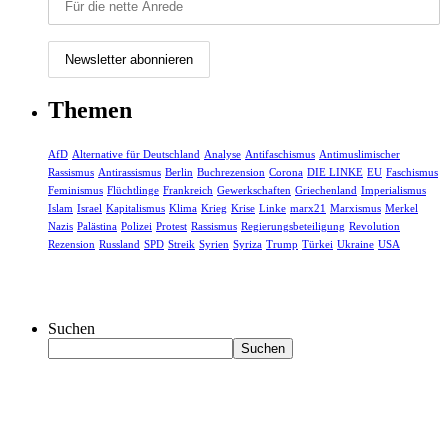
Themen
AfD
Alternative für Deutschland
Analyse
Antifaschismus
Antimuslimischer
Rassismus
Antirassismus
Berlin
Buchrezension
Corona
DIE LINKE
EU
Faschismus
Feminismus
Flüchtlinge
Frankreich
Gewerkschaften
Griechenland
Imperialismus
Islam
Israel
Kapitalismus
Klima
Krieg
Krise
Linke
marx21
Marxismus
Merkel
Nazis
Palästina
Polizei
Protest
Rassismus
Regierungsbeteiligung
Revolution
Rezension
Russland
SPD
Streik
Syrien
Syriza
Trump
Türkei
Ukraine
USA
Suchen
Suchen