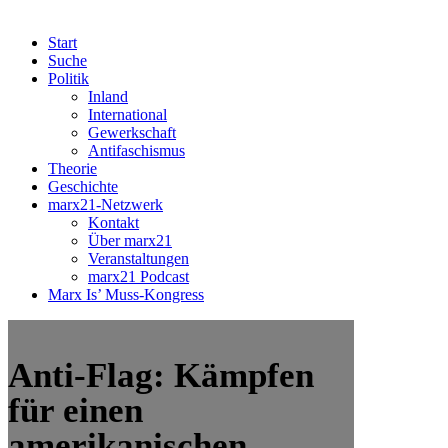
Start
Suche
Politik
Inland
International
Gewerkschaft
Antifaschismus
Theorie
Geschichte
marx21-Netzwerk
Kontakt
Über marx21
Veranstaltungen
marx21 Podcast
Marx Is’ Muss-Kongress
Anti-Flag: Kämpfen
für einen
amerikanischen