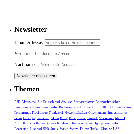
Newsletter
Email-Adresse:
Vorname:
Nachname:
Themen
AfD
Alternative für Deutschland
Analyse
Antifaschismus
Antimuslimischer
Rassismus
Antirassismus
Berlin
Buchrezension
Corona
DIE LINKE
EU
Faschismus
Feminismus
Flüchtlinge
Frankreich
Gewerkschaften
Griechenland
Imperialismus
Islam
Israel
Kapitalismus
Klima
Krieg
Krise
Linke
marx21
Marxismus
Merkel
Nazis
Palästina
Polizei
Protest
Rassismus
Regierungsbeteiligung
Revolution
Rezension
Russland
SPD
Streik
Syrien
Syriza
Trump
Türkei
Ukraine
USA