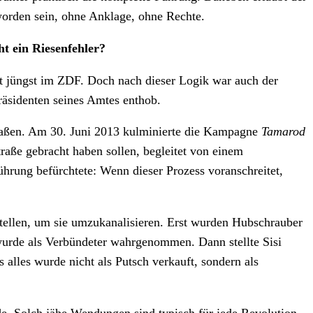
orden sein, ohne Anklage, ohne Rechte.
 ein Riesenfehler?
t jüngst im ZDF. Doch nach dieser Logik war auch der
räsidenten seines Amtes enthob.
smaßen. Am 30. Juni 2013 kulminierte die Kampagne
Tamarod
raße gebracht haben sollen, begleitet von einem
hrung befürchtete: Wenn dieser Prozess voranschreitet,
 stellen, um sie umzukanalisieren. Erst wurden Hubschrauber
wurde als Verbündeter wahrgenommen. Dann stellte Sisi
alles wurde nicht als Putsch verkauft, sondern als
e. Solch jähe Wendungen sind typisch für jede Revolution.