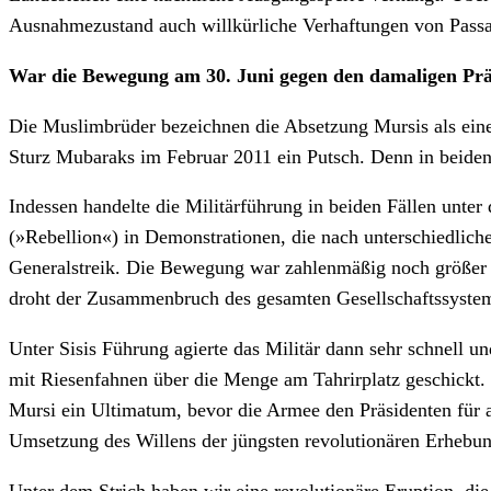
Ausnahmezustand auch willkürliche Verhaftungen von Pass
War die Bewegung am 30. Juni gegen den damaligen Prä
Die Muslimbrüder bezeichnen die Absetzung Mursis als eine
Sturz Mubaraks im Februar 2011 ein Putsch. Denn in beiden F
Indessen handelte die Militärführung in beiden Fällen un
(»Rebellion«) in Demonstrationen, die nach unterschiedlich
Generalstreik. Die Bewegung war zahlenmäßig noch größer al
droht der Zusammenbruch des gesamten Gesellschaftssystem
Unter Sisis Führung agierte das Militär dann sehr schnell u
mit Riesenfahnen über die Menge am Tahrirplatz geschickt.
Mursi ein Ultimatum, bevor die Armee den Präsidenten für ab
Umsetzung des Willens der jüngsten revolutionären Erhebun
Unter dem Strich haben wir eine revolutionäre Eruption, d