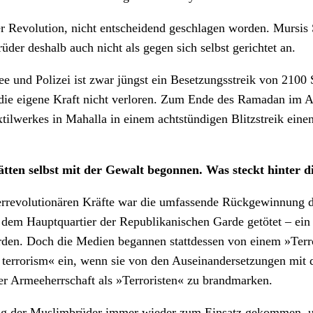
er Revolution, nicht entscheidend geschlagen worden. Mursis
er deshalb auch nicht als gegen sich selbst gerichtet an.
 und Polizei ist zwar jüngst ein Besetzungsstreik von 2100 
n die eigene Kraft nicht verloren. Zum Ende des Ramadan im 
ilwerkes in Mahalla in einem achtstündigen Blitzstreik einen
tten selbst mit der Gewalt begonnen. Was steckt hinter 
nterrevolutionären Kräfte war die umfassende Rückgewinnung
r dem Hauptquartier der Republikanischen Garde getötet – ei
den. Doch die Medien begannen stattdessen von einem »Terro
 terrorism« ein, wenn sie von den Auseinandersetzungen mit 
er Armeeherrschaft als »Terroristen« zu brandmarken.
ung der Muslimbrüder immer wieder zum Einsatz gekommen, um