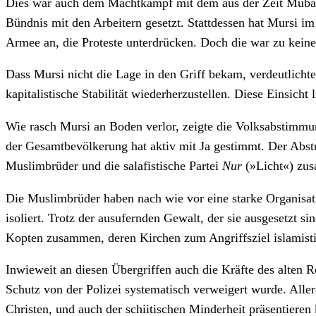
Dies war auch dem Machtkampf mit dem aus der Zeit Mubara
Bündnis mit den Arbeitern gesetzt. Stattdessen hat Mursi im 
Armee an, die Proteste unterdrücken. Doch die war zu keine
Dass Mursi nicht die Lage in den Griff bekam, verdeutlicht
kapitalistische Stabilität wiederherzustellen. Diese Einsich
Wie rasch Mursi an Boden verlor, zeigte die Volksabstimm
der Gesamtbevölkerung hat aktiv mit Ja gestimmt. Der Abstu
Muslimbrüder und die salafistische Partei
Nur
(»Licht«) zu
Die Muslimbrüder haben nach wie vor eine starke Organisat
isoliert. Trotz der ausufernden Gewalt, der sie ausgesetzt si
Kopten zusammen, deren Kirchen zum Angriffsziel islamist
Inwieweit an diesen Übergriffen auch die Kräfte des alten R
Schutz von der Polizei systematisch verweigert wurde. Alle
Christen, und auch der schiitischen Minderheit präsentieren 