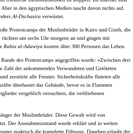
. Aber in den ägyptischen Medien taucht davon nichts auf.
enders
Al-Dschasira
verwüstet.
oße Protestcamps der Muslimbrüder in Kairo und Gizeh, die
e rückten um sechs Uhr morgens an und gingen mit
ee
Rabia al-Adawiya
kostete über 300 Personen das Leben.
m Rande des Protestcamps angegriffen wurde: »Zwischen drei
die Zahl der ankommenden Verwundeten und Getöteten
d zerstörte alle Fenster. Sicherheitskräfte fluteten alle
kräfte überhastet das Gebäude, bevor es in Flammen
glieder vergeblich versuchten, die verbliebenen
Anhänger der Muslimbrüder. Diese Gewalt wird von
tzt. Der Ausnahmezustand wurde erklärt und in weiten
runter praktisch die komplette Führung. Daneben erlaubt der