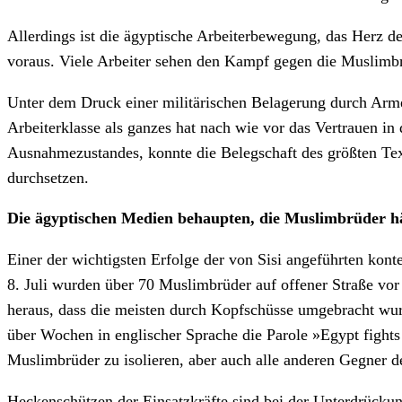
Allerdings ist die ägyptische Arbeiterbewegung, das Herz d
voraus. Viele Arbeiter sehen den Kampf gegen die Muslimbrüd
Unter dem Druck einer militärischen Belagerung durch Armee
Arbeiterklasse als ganzes hat nach wie vor das Vertrauen i
Ausnahmezustandes, konnte die Belegschaft des größten Text
durchsetzen.
Die ägyptischen Medien behaupten, die Muslimbrüder hä
Einer der wichtigsten Erfolge der von Sisi angeführten ko
8. Juli wurden über 70 Muslimbrüder auf offener Straße vo
heraus, dass die meisten durch Kopfschüsse umgebracht wur
über Wochen in englischer Sprache die Parole »Egypt fights
Muslimbrüder zu isolieren, aber auch alle anderen Gegner d
Heckenschützen der Einsatzkräfte sind bei der Unterdrück