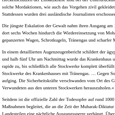
solche Mordaktionen, wie auch das Vorgehen zivil gekleidet
Stattdessen wurden drei ausländische Journalisten erschossen
Die jüngste Eskalation der Gewalt nahm ihren Ausgang am 
dort sechs Wochen hindurch die Wiedereinsetzung von Moha
gepanzerten Wagen, Schrotkugeln, Tränengas und scharfer 
In einem detaillierten Augenzeugenbericht schildert der ä
und halb fünf Uhr am Nachmittag wurde das Krankenhaus u
rapide zu, bis schließlich alle Stockwerke komplett überfüllt
Stockwerke des Krankenhauses mit Tränengas. … Gegen Sonne
aufging. Die Sicherheitskräfte verschwanden vom Ort des G
Verwundeten aus den unteren Stockwerken herauszuholen.«
Seitdem ist die offizielle Zahl der Todesopfer auf rund 10
Maßnahmen begleitet, die an die Zeit der Mubarak-Diktatur
Landesteilen eine nächtliche Ausgangssperre verhängt. Über