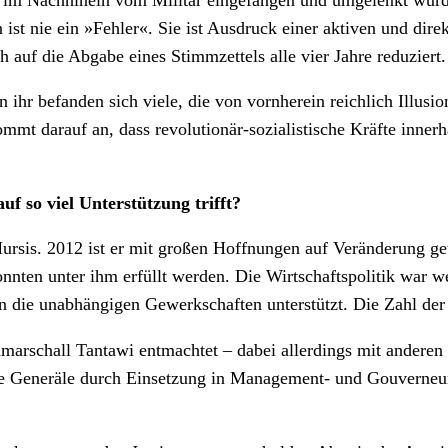
t nie ein »Fehler«. Sie ist Ausdruck einer aktiven und dire
h auf die Abgabe eines Stimmzettels alle vier Jahre reduziert.
ihr befanden sich viele, die von vornherein reichlich Illusi
ommt darauf an, dass revolutionär-sozialistische Kräfte inne
uf so viel Unterstützung trifft?
ursis. 2012 ist er mit großen Hoffnungen auf Veränderung ge
onnten unter ihm erfüllt werden. Die Wirtschaftspolitik war we
en die unabhängigen Gewerkschaften unterstützt. Die Zahl der 
marschall Tantawi entmachtet – dabei allerdings mit anderen M
e Generäle durch Einsetzung in Management- und Gouverneurs