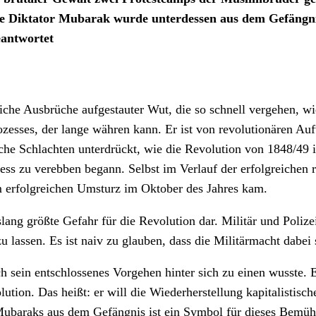
te Diktator Mubarak wurde unterdessen aus dem Gefängnis
eantwortet
liche Ausbrüche aufgestauter Wut, die so schnell vergehen, w
rozesses, der lange währen kann. Er ist von revolutionären A
he Schlachten unterdrückt, wie die Revolution von 1848/49 i
ss zu verebben begann. Selbst im Verlauf der erfolgreichen
m erfolgreichen Umsturz im Oktober des Jahres kam.
lang größte Gefahr für die Revolution dar. Militär und Poliz
zu lassen. Es ist naiv zu glauben, dass die Militärmacht dabei
rch sein entschlossenes Vorgehen hinter sich zu einen wusste.
ution. Das heißt: er will die Wiederherstellung kapitalistisch
 Mubaraks aus dem Gefängnis ist ein Symbol für dieses Bemüh