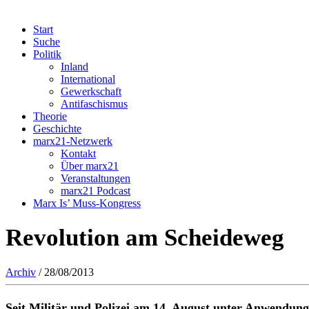
Start
Suche
Politik
Inland
International
Gewerkschaft
Antifaschismus
Theorie
Geschichte
marx21-Netzwerk
Kontakt
Über marx21
Veranstaltungen
marx21 Podcast
Marx Is’ Muss-Kongress
Revolution am Scheideweg
Archiv
/ 28/08/2013
Seit Militär und Polizei am 14. August unter Anwendun