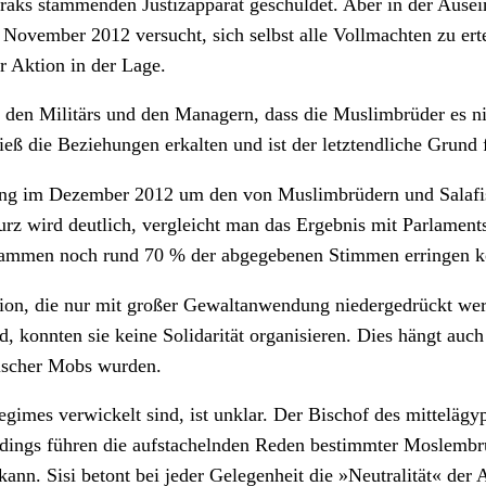
ks stammenden Justizapparat geschuldet. Aber in der Ausein
November 2012 versucht, sich selbst alle Vollmachten zu ertei
r Aktion in der Lage.
e den Militärs und den Managern, dass die Muslimbrüder es n
t ließ die Beziehungen erkalten und ist der letztendliche Grun
ung im Dezember 2012 um den von Muslimbrüdern und Salafis
rz wird deutlich, vergleicht man das Ergebnis mit Parlaments
sammen noch rund 70 % der abgegebenen Stimmen erringen k
ion, die nur mit großer Gewaltanwendung niedergedrückt wer
nd, konnten sie keine Solidarität organisieren. Dies hängt auc
ischer Mobs wurden.
egimes verwickelt sind, ist unklar. Der Bischof des mittelägy
rdings führen die aufstachelnden Reden bestimmter Moslembrü
kann. Sisi betont bei jeder Gelegenheit die »Neutralität« der