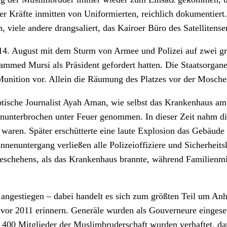
er Kräfte inmitten von Uniformierten, reichlich dokumentiert
, viele andere drangsaliert, das Kairoer Büro des Satellitens
14. August mit dem Sturm von Armee und Polizei auf zwei gr
mmed Mursi als Präsident gefordert hatten. Die Staatsorgan
Munition vor. Allein die Räumung des Platzes vor der Mosch
gyptische Journalist Ayah Aman, wie selbst das Krankenhaus a
nunterbrochen unter Feuer genommen. In dieser Zeit nahm 
 waren. Später erschütterte eine laute Explosion das Gebäude un
nuntergang verließen alle Polizeioffiziere und Sicherheits
eschehens, als das Krankenhaus brannte, während Familienmit
00 angestiegen – dabei handelt es sich zum größten Teil um 
 vor 2011 erinnern. Generäle wurden als Gouverneure eingese
 400 Mitglieder der Muslimbruderschaft wurden verhaftet, da