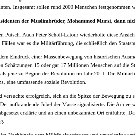
anten. Insgesamt sollen rund 2000 Menschen festgenommen w
sidenten der Muslimbrüder, Mohammed Mursi, dann nicht
n Putsch. Auch Peter Scholl-Latour wiederholte diese Ansich
ällen war es die Militärführung, die schließlich den Staatsp
ter dem Eindruck einer Massenbewegung von historischen Au
en Schätzungen 15 oder gar 17 Millionen Menschen auf die St
s jene zu Beginn der Revolution im Jahr 2011. Die Militärfü
s, eine umfassende soziale Revolution.
nd versuchte erfolgreich, sich an die Spitze der Bewegung zu
 Der aufbrandende Jubel der Masse signalisierte: Die Armee 
gesetzt erklärte und an einen unbekannten Ort entführte. Das 
g.
ie im Nachhinein vom Militär eingefangen und umgelenkt wurd