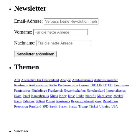
Newsletter
Email-Adresse:
Vorname:
Nachname:
Themen
AfD
Alternative für Deutschland
Analyse
Antifaschismus
Antimuslimischer
Rassismus
Antirassismus
Berlin
Buchrezension
Corona
DIE LINKE
EU
Faschismus
Feminismus
Flüchtlinge
Frankreich
Gewerkschaften
Griechenland
Imperialismus
Islam
Israel
Kapitalismus
Klima
Krieg
Krise
Linke
marx21
Marxismus
Merkel
Nazis
Palästina
Polizei
Protest
Rassismus
Regierungsbeteiligung
Revolution
Rezension
Russland
SPD
Streik
Syrien
Syriza
Trump
Türkei
Ukraine
USA
Suchen