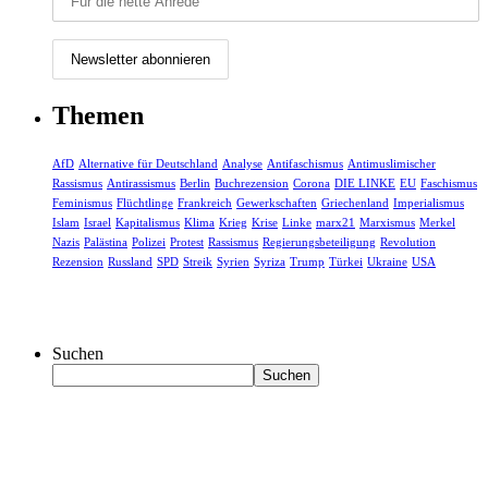
Themen
AfD
Alternative für Deutschland
Analyse
Antifaschismus
Antimuslimischer
Rassismus
Antirassismus
Berlin
Buchrezension
Corona
DIE LINKE
EU
Faschismus
Feminismus
Flüchtlinge
Frankreich
Gewerkschaften
Griechenland
Imperialismus
Islam
Israel
Kapitalismus
Klima
Krieg
Krise
Linke
marx21
Marxismus
Merkel
Nazis
Palästina
Polizei
Protest
Rassismus
Regierungsbeteiligung
Revolution
Rezension
Russland
SPD
Streik
Syrien
Syriza
Trump
Türkei
Ukraine
USA
Suchen
Suchen