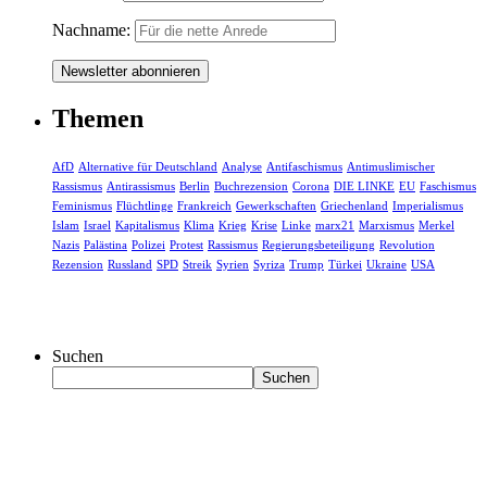
Nachname:
Themen
AfD
Alternative für Deutschland
Analyse
Antifaschismus
Antimuslimischer
Rassismus
Antirassismus
Berlin
Buchrezension
Corona
DIE LINKE
EU
Faschismus
Feminismus
Flüchtlinge
Frankreich
Gewerkschaften
Griechenland
Imperialismus
Islam
Israel
Kapitalismus
Klima
Krieg
Krise
Linke
marx21
Marxismus
Merkel
Nazis
Palästina
Polizei
Protest
Rassismus
Regierungsbeteiligung
Revolution
Rezension
Russland
SPD
Streik
Syrien
Syriza
Trump
Türkei
Ukraine
USA
Suchen
Suchen