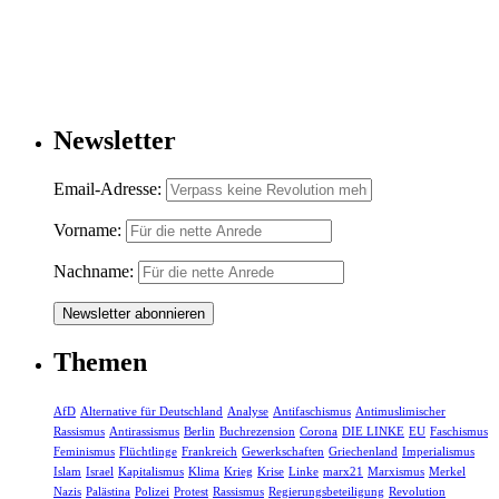
Newsletter
Email-Adresse:
Vorname:
Nachname:
Themen
AfD
Alternative für Deutschland
Analyse
Antifaschismus
Antimuslimischer
Rassismus
Antirassismus
Berlin
Buchrezension
Corona
DIE LINKE
EU
Faschismus
Feminismus
Flüchtlinge
Frankreich
Gewerkschaften
Griechenland
Imperialismus
Islam
Israel
Kapitalismus
Klima
Krieg
Krise
Linke
marx21
Marxismus
Merkel
Nazis
Palästina
Polizei
Protest
Rassismus
Regierungsbeteiligung
Revolution