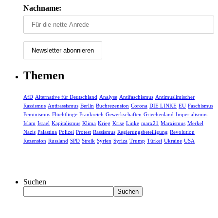
Nachname:
Themen
AfD
Alternative für Deutschland
Analyse
Antifaschismus
Antimuslimischer
Rassismus
Antirassismus
Berlin
Buchrezension
Corona
DIE LINKE
EU
Faschismus
Feminismus
Flüchtlinge
Frankreich
Gewerkschaften
Griechenland
Imperialismus
Islam
Israel
Kapitalismus
Klima
Krieg
Krise
Linke
marx21
Marxismus
Merkel
Nazis
Palästina
Polizei
Protest
Rassismus
Regierungsbeteiligung
Revolution
Rezension
Russland
SPD
Streik
Syrien
Syriza
Trump
Türkei
Ukraine
USA
Suchen
Suchen