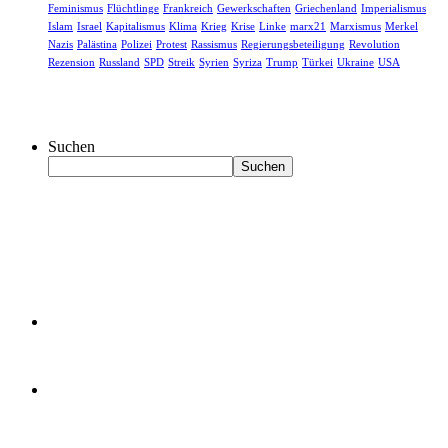
Feminismus
Flüchtlinge
Frankreich
Gewerkschaften
Griechenland
Imperialismus
Islam
Israel
Kapitalismus
Klima
Krieg
Krise
Linke
marx21
Marxismus
Merkel
Nazis
Palästina
Polizei
Protest
Rassismus
Regierungsbeteiligung
Revolution
Rezension
Russland
SPD
Streik
Syrien
Syriza
Trump
Türkei
Ukraine
USA
Suchen
Suchen