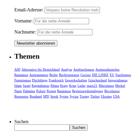
Email-Adresse:
Vorname:
Nachname:
Themen
AfD
Alternative für Deutschland
Analyse
Antifaschismus
Antimuslimischer
Rassismus
Antirassismus
Berlin
Buchrezension
Corona
DIE LINKE
EU
Faschismus
Feminismus
Flüchtlinge
Frankreich
Gewerkschaften
Griechenland
Imperialismus
Islam
Israel
Kapitalismus
Klima
Krieg
Krise
Linke
marx21
Marxismus
Merkel
Nazis
Palästina
Polizei
Protest
Rassismus
Regierungsbeteiligung
Revolution
Rezension
Russland
SPD
Streik
Syrien
Syriza
Trump
Türkei
Ukraine
USA
Suchen
Suchen