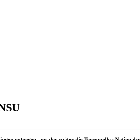
 NSU
ingen entgegen, aus der später die Terrorzelle »Nationals