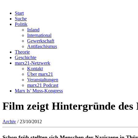
Start
Suche
Politik
Inland
International
Gewerkschaft
Antifaschismus
Theorie
Geschichte
marx21-Netzwerk
Kontakt
Über marx21
Veranstaltungen
marx21 Podcast
Marx Is’ Muss-Kongress
Film zeigt Hintergründe des
Archiv
/ 23/10/2012
Schon früh stellten sich Menschen der Naziszene in Thür