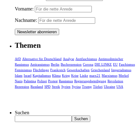
Vorname:
Nachname:
Themen
AfD
Alternative für Deutschland
Analyse
Antifaschismus
Antimuslimischer
Rassismus
Antirassismus
Berlin
Buchrezension
Corona
DIE LINKE
EU
Faschismus
Feminismus
Flüchtlinge
Frankreich
Gewerkschaften
Griechenland
Imperialismus
Islam
Israel
Kapitalismus
Klima
Krieg
Krise
Linke
marx21
Marxismus
Merkel
Nazis
Palästina
Polizei
Protest
Rassismus
Regierungsbeteiligung
Revolution
Rezension
Russland
SPD
Streik
Syrien
Syriza
Trump
Türkei
Ukraine
USA
Suchen
Suchen