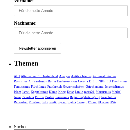
Vorname:
Nachname:
Themen
AfD
Alternative für Deutschland
Analyse
Antifaschismus
Antimuslimischer
Rassismus
Antirassismus
Berlin
Buchrezension
Corona
DIE LINKE
EU
Faschismus
Feminismus
Flüchtlinge
Frankreich
Gewerkschaften
Griechenland
Imperialismus
Islam
Israel
Kapitalismus
Klima
Krieg
Krise
Linke
marx21
Marxismus
Merkel
Nazis
Palästina
Polizei
Protest
Rassismus
Regierungsbeteiligung
Revolution
Rezension
Russland
SPD
Streik
Syrien
Syriza
Trump
Türkei
Ukraine
USA
Suchen