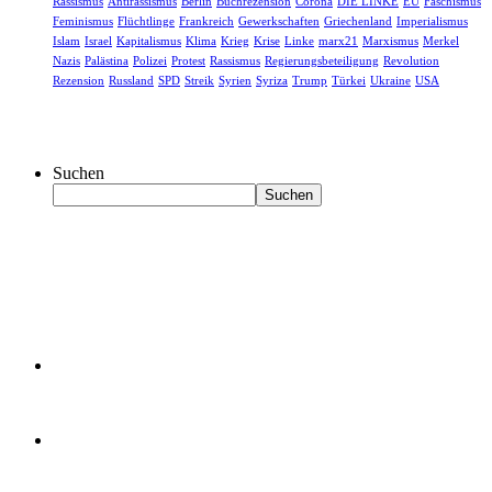
Rassismus
Antirassismus
Berlin
Buchrezension
Corona
DIE LINKE
EU
Faschismus
Feminismus
Flüchtlinge
Frankreich
Gewerkschaften
Griechenland
Imperialismus
Islam
Israel
Kapitalismus
Klima
Krieg
Krise
Linke
marx21
Marxismus
Merkel
Nazis
Palästina
Polizei
Protest
Rassismus
Regierungsbeteiligung
Revolution
Rezension
Russland
SPD
Streik
Syrien
Syriza
Trump
Türkei
Ukraine
USA
Suchen
Suchen