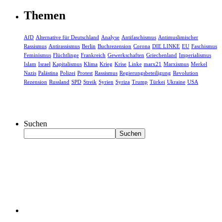
Themen
AfD
Alternative für Deutschland
Analyse
Antifaschismus
Antimuslimischer
Rassismus
Antirassismus
Berlin
Buchrezension
Corona
DIE LINKE
EU
Faschismus
Feminismus
Flüchtlinge
Frankreich
Gewerkschaften
Griechenland
Imperialismus
Islam
Israel
Kapitalismus
Klima
Krieg
Krise
Linke
marx21
Marxismus
Merkel
Nazis
Palästina
Polizei
Protest
Rassismus
Regierungsbeteiligung
Revolution
Rezension
Russland
SPD
Streik
Syrien
Syriza
Trump
Türkei
Ukraine
USA
Suchen
Suchen