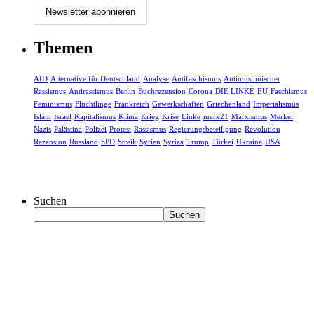
Themen
AfD
Alternative für Deutschland
Analyse
Antifaschismus
Antimuslimischer
Rassismus
Antirassismus
Berlin
Buchrezension
Corona
DIE LINKE
EU
Faschismus
Feminismus
Flüchtlinge
Frankreich
Gewerkschaften
Griechenland
Imperialismus
Islam
Israel
Kapitalismus
Klima
Krieg
Krise
Linke
marx21
Marxismus
Merkel
Nazis
Palästina
Polizei
Protest
Rassismus
Regierungsbeteiligung
Revolution
Rezension
Russland
SPD
Streik
Syrien
Syriza
Trump
Türkei
Ukraine
USA
Suchen
Suchen