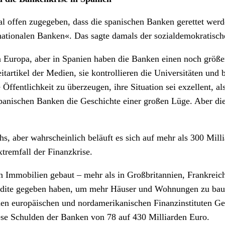
al offen zugegeben, dass die spanischen Banken gerettet wer
ationalen Banken«. Das sagte damals der sozialdemokratisch
Europa, aber in Spanien haben die Banken einen noch größere
eitartikel der Medien, sie kontrollieren die Universitäten und
ie Öffentlichkeit zu überzeugen, ihre Situation sei exzellent,
anischen Banken die Geschichte einer großen Lüge. Aber die L
, aber wahrscheinlich beläuft es sich auf mehr als 300 Milli
xtremfall der Finanzkrise.
ion Immobilien gebaut – mehr als in Großbritannien, Frankr
redite gegeben haben, um mehr Häuser und Wohnungen zu bau
den europäischen und nordamerikanischen Finanzinstituten Ge
ese Schulden der Banken von 78 auf 430 Milliarden Euro.