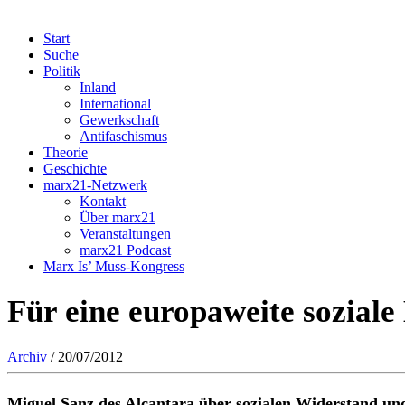
Start
Suche
Politik
Inland
International
Gewerkschaft
Antifaschismus
Theorie
Geschichte
marx21-Netzwerk
Kontakt
Über marx21
Veranstaltungen
marx21 Podcast
Marx Is’ Muss-Kongress
Für eine europaweite sozial
Archiv
/ 20/07/2012
Miguel Sanz des Alcantara über sozialen Widerstand un