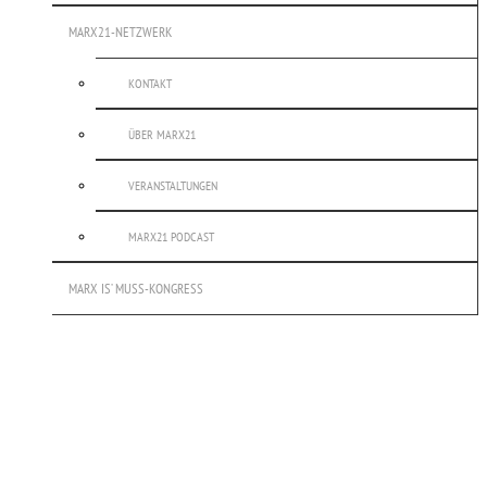
MARX21-NETZWERK
KONTAKT
ÜBER MARX21
VERANSTALTUNGEN
MARX21 PODCAST
MARX IS’ MUSS-KONGRESS