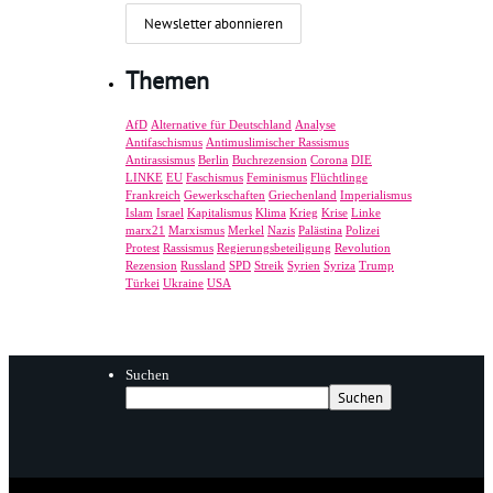
Themen
AfD
Alternative für Deutschland
Analyse
Antifaschismus
Antimuslimischer Rassismus
Antirassismus
Berlin
Buchrezension
Corona
DIE
LINKE
EU
Faschismus
Feminismus
Flüchtlinge
Frankreich
Gewerkschaften
Griechenland
Imperialismus
Islam
Israel
Kapitalismus
Klima
Krieg
Krise
Linke
marx21
Marxismus
Merkel
Nazis
Palästina
Polizei
Protest
Rassismus
Regierungsbeteiligung
Revolution
Rezension
Russland
SPD
Streik
Syrien
Syriza
Trump
Türkei
Ukraine
USA
Suchen
Suchen