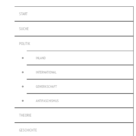
START
SUCHE
POLITIK
INLAND
INTERNATIONAL
GEWERKSCHAFT
ANTIFASCHISMUS
THEORIE
GESCHICHTE