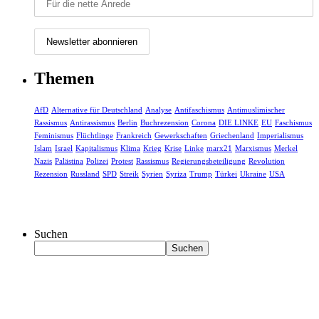
Themen
AfD
Alternative für Deutschland
Analyse
Antifaschismus
Antimuslimischer
Rassismus
Antirassismus
Berlin
Buchrezension
Corona
DIE LINKE
EU
Faschismus
Feminismus
Flüchtlinge
Frankreich
Gewerkschaften
Griechenland
Imperialismus
Islam
Israel
Kapitalismus
Klima
Krieg
Krise
Linke
marx21
Marxismus
Merkel
Nazis
Palästina
Polizei
Protest
Rassismus
Regierungsbeteiligung
Revolution
Rezension
Russland
SPD
Streik
Syrien
Syriza
Trump
Türkei
Ukraine
USA
Suchen
Suchen